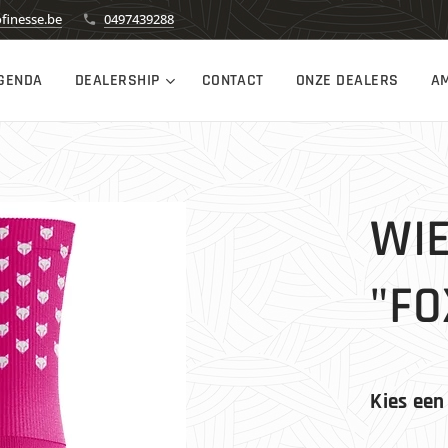
finesse.be
0497439288
GENDA
DEALERSHIP
CONTACT
ONZE DEALERS
A
WI
"FO
Kies een