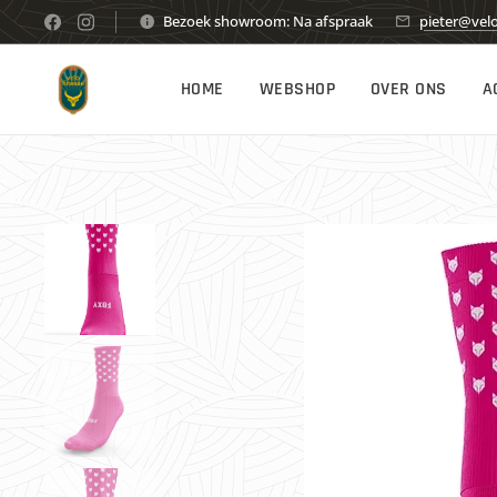
Bezoek showroom: Na afspraak
pieter@velo
HOME
WEBSHOP
OVER ONS
A