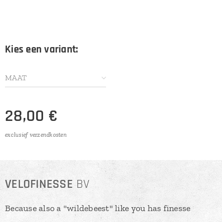
Kies een variant:
MAAT
28,00
€
exclusief verzendkosten
VELOFINESSE
BV
Because also a "wildebeest" like you has finesse