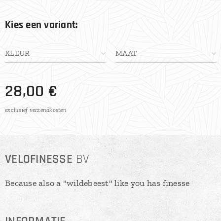
Kies een variant:
KLEUR
MAAT
28,00
€
exclusief verzendkosten
VELOFINESSE
BV
Because also a "wildebeest" like you has finesse